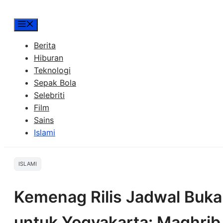
Menu
Berita
Hiburan
Teknologi
Sepak Bola
Selebriti
Film
Sains
Islami
ISLAMI
Kemenag Rilis Jadwal Buk
untuk Yogyakarta: Maghrib