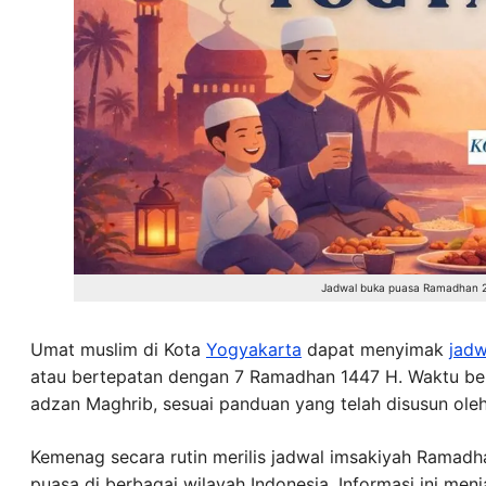
Jadwal buka puasa Ramadhan 2
Umat muslim di Kota
Yogyakarta
dapat menyimak
jadw
atau bertepatan dengan 7 Ramadhan 1447 H. Waktu b
adzan Maghrib, sesuai panduan yang telah disusun ole
Kemenag secara rutin merilis jadwal imsakiyah Ramad
puasa di berbagai wilayah Indonesia. Informasi ini me