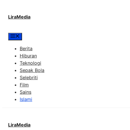
Langsung
LiraMedia
ke
isi
Menu
Berita
Hiburan
Teknologi
Sepak Bola
Selebriti
Film
Sains
Islami
LiraMedia