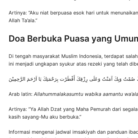
Artinya: “Aku niat berpuasa esok hari untuk menunaika
Allah Ta’ala.”
Doa Berbuka Puasa yang Umum 
Di tengah masyarakat Muslim Indonesia, terdapat salah
ini menjadi ungkapan syukur atas rezeki yang telah dib
كَ صُمْتُ وَبِكَ آمَنْتُ وَعَلَى رِزْقِكَ أَفْطَرْت بِرَحْمَتِكَ يَا اَرْحَمَ الرَّحِمِيْنَ
Arab latin:
Allahummalakasumtu wabika aamantu wa’alar
Artinya: “Ya Allah Dzat yang Maha Pemurah dari segal
kasih sayang-Mu aku berbuka.”
Informasi mengenai jadwal imsakiyah dan panduan ibada