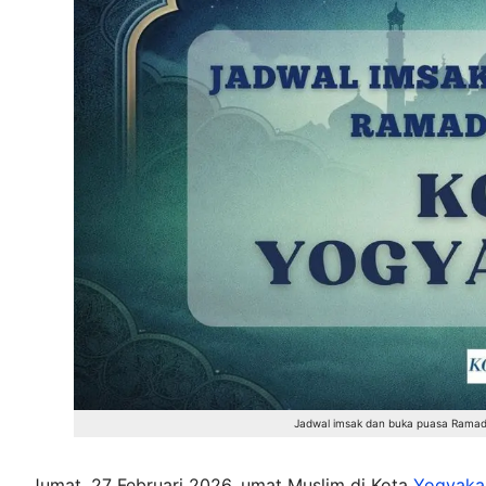
Jadwal imsak dan buka puasa Ramad
Jumat, 27 Februari 2026, umat Muslim di Kota
Yogyaka