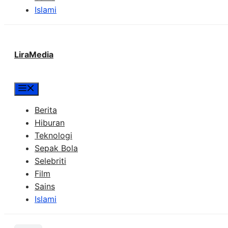
Islami
LiraMedia
Menu
Berita
Hiburan
Teknologi
Sepak Bola
Selebriti
Film
Sains
Islami