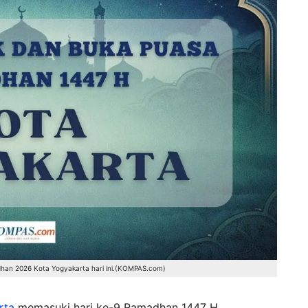
han 2026 Kota Yogyakarta hari ini.(KOMPAS.com)
rta
memasuki hari ke-9 Ramadhan 1447 H.