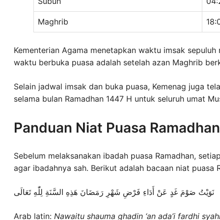
Subuh
04:
Maghrib
18:
Kementerian Agama menetapkan waktu imsak sepuluh m
waktu berbuka puasa adalah setelah azan Maghrib be
Selain jadwal imsak dan buka puasa, Kemenag juga tel
selama bulan Ramadhan 1447 H untuk seluruh umat Musl
Panduan Niat Puasa Ramadhan
Sebelum melaksanakan ibadah puasa Ramadhan, setiap
agar ibadahnya sah. Berikut adalah bacaan niat puasa 
نَوَيْتُ صَوْمَ غَدٍ عَنْ أَدَاءِ فَرْضِ شَهْرِ رَمَضَانَ هَذِهِ السَّنَةِ لِلّٰهِ تَعَالَى
Arab latin:
Nawaitu shauma ghadin ‘an ada’i fardhi syahri