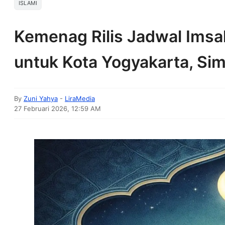
ISLAMI
Kemenag Rilis Jadwal Ims
untuk Kota Yogyakarta, Sim
By
Zuni Yahya
-
LiraMedia
27 Februari 2026, 12:59 AM