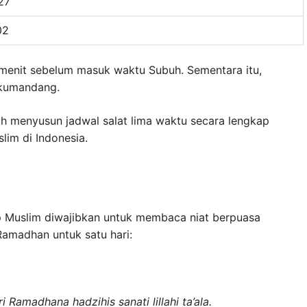
27
02
enit sebelum masuk waktu Subuh. Sementara itu,
rkumandang.
ah menyusun jadwal salat lima waktu secara lengkap
im di Indonesia.
 Muslim diwajibkan untuk membaca niat berpuasa
Ramadhan untuk satu hari:
 Ramadhana hadzihis sanati lillahi ta’ala.