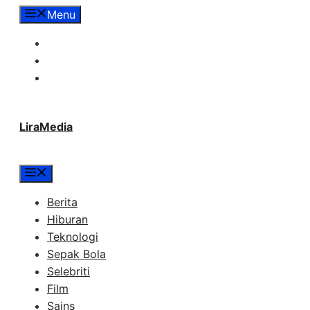
Langsung
Menu
ke
Tentang Lira Media
isi
Redaksi
Hubungi Kami
LiraMedia
Menu
Berita
Hiburan
Teknologi
Sepak Bola
Selebriti
Film
Sains