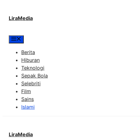
Langsung
LiraMedia
ke
isi
Menu
Berita
Hiburan
Teknologi
Sepak Bola
Selebriti
Film
Sains
Islami
LiraMedia