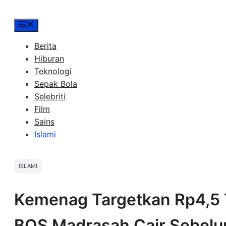
Menu
Berita
Hiburan
Teknologi
Sepak Bola
Selebriti
Film
Sains
Islami
ISLAMI
Kemenag Targetkan Rp4,5 
BOS Madrasah Cair Sebelum