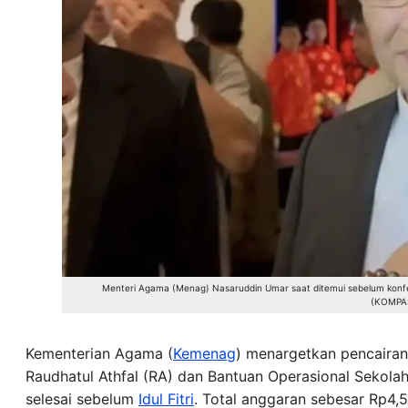
Menteri Agama (Menag) Nasaruddin Umar saat ditemui sebelum konferen
(KOMPAS
Kementerian Agama (
Kemenag
) menargetkan pencaira
Raudhatul Athfal (RA) dan Bantuan Operasional Sekol
selesai sebelum
Idul Fitri
. Total anggaran sebesar Rp4,5 