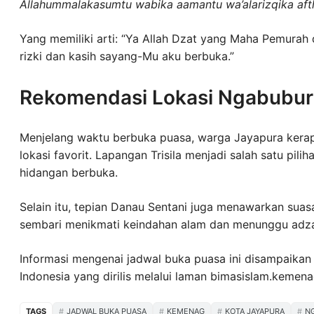
Allahummalakasumtu wabika aamantu wa’alarizqika aft
Yang memiliki arti: “Ya Allah Dzat yang Maha Pemurah
rizki dan kasih sayang-Mu aku berbuka.”
Rekomendasi Lokasi Ngabuburi
Menjelang waktu berbuka puasa, warga Jayapura ke
lokasi favorit. Lapangan Trisila menjadi salah satu pili
hidangan berbuka.
Selain itu, tepian Danau Sentani juga menawarkan su
sembari menikmati keindahan alam dan menunggu adz
Informasi mengenai jadwal buka puasa ini disampaikan
Indonesia yang dirilis melalui laman bimasislam.kemena
TAGS
JADWAL BUKA PUASA
KEMENAG
KOTA JAYAPURA
N