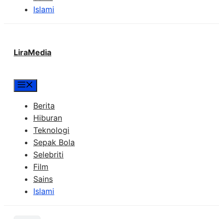
Islami
LiraMedia
Menu
Berita
Hiburan
Teknologi
Sepak Bola
Selebriti
Film
Sains
Islami