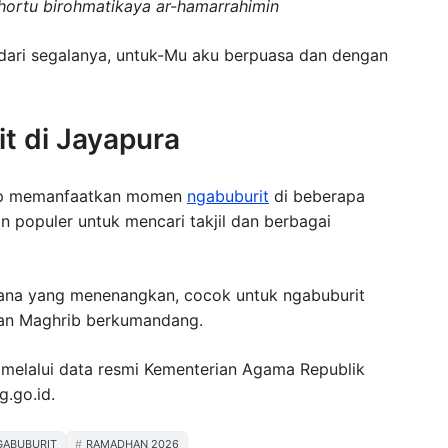
hortu birohmatikaya ar-hamarrahimin
 dari segalanya, untuk-Mu aku berpuasa dan dengan
t di Jayapura
rap memanfaatkan momen
ngabuburit
di beberapa
han populer untuk mencari takjil dan berbagai
asana yang menenangkan, cocok untuk ngabuburit
an Maghrib berkumandang.
 melalui data resmi Kementerian Agama Republik
g.go.id.
GABUBURIT
RAMADHAN 2026