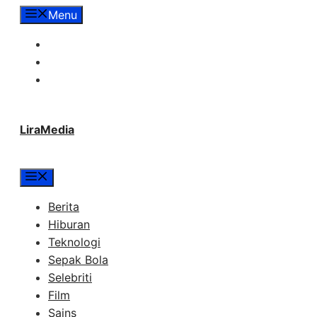
Langsung
Menu
ke
Tentang Lira Media
isi
Redaksi
Hubungi Kami
LiraMedia
Menu
Berita
Hiburan
Teknologi
Sepak Bola
Selebriti
Film
Sains