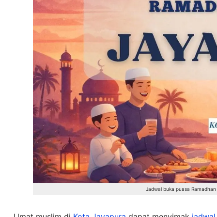
Jadwal buka puasa Ramadhan 
Umat muslim di
Kota Jayapura
dapat menyimak
jadwal