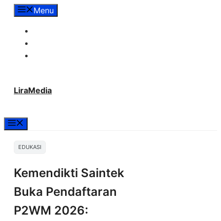
Langsung
Menu
ke
Tentang Lira Media
isi
Redaksi
Hubungi Kami
LiraMedia
Menu
EDUKASI
Kemendikti Saintek
Buka Pendaftaran
P2WM 2026: