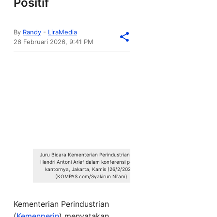
Positif
By
Randy
-
LiraMedia
26 Februari 2026, 9:41 PM
Juru Bicara Kementerian Perindustrian Febri
Hendri Antoni Arief dalam konferensi pers di
kantornya, Jakarta, Kamis (26/2/2026).
(KOMPAS.com/Syakirun Ni'am)
Kementerian Perindustrian
(
Kemenperin
) menyatakan