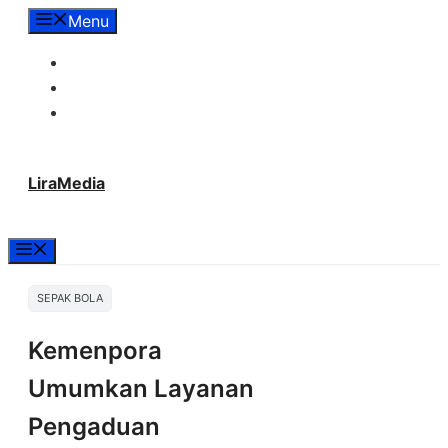
Langsung
Menu
ke
Tentang Lira Media
isi
Redaksi
Hubungi Kami
LiraMedia
Menu
SEPAK BOLA
Kemenpora
Umumkan Layanan
Pengaduan