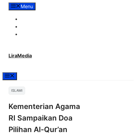
Langsung
Menu
ke
Tentang Lira Media
isi
Redaksi
Hubungi Kami
LiraMedia
Menu
ISLAMI
Kementerian Agama
RI Sampaikan Doa
Pilihan Al-Qur’an