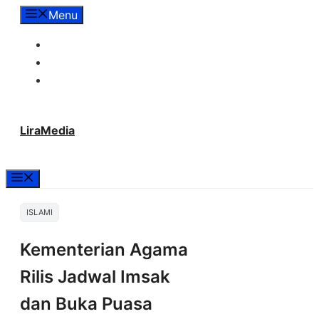
Langsung
Menu
ke
Tentang Lira Media
isi
Redaksi
Hubungi Kami
LiraMedia
Menu
ISLAMI
Kementerian Agama
Rilis Jadwal Imsak
dan Buka Puasa