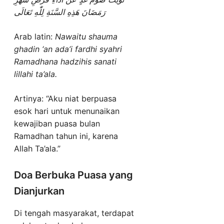
رَمَضَانَ هَذِهِ السَّنَةِ لِلّٰهِ تَعَالَى
Arab latin:
Nawaitu shauma
ghadin ‘an ada’i fardhi syahri
Ramadhana hadzihis sanati
lillahi ta’ala.
Artinya: “Aku niat berpuasa
esok hari untuk menunaikan
kewajiban puasa bulan
Ramadhan tahun ini, karena
Allah Ta’ala.”
Doa Berbuka Puasa yang
Dianjurkan
Di tengah masyarakat, terdapat