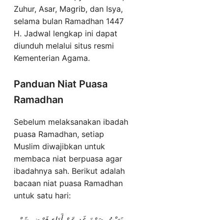
Zuhur, Asar, Magrib, dan Isya,
selama bulan Ramadhan 1447
H. Jadwal lengkap ini dapat
diunduh melalui situs resmi
Kementerian Agama.
Panduan Niat Puasa
Ramadhan
Sebelum melaksanakan ibadah
puasa Ramadhan, setiap
Muslim diwajibkan untuk
membaca niat berpuasa agar
ibadahnya sah. Berikut adalah
bacaan niat puasa Ramadhan
untuk satu hari:
نَوَيْتُ صَوْمَ غَدٍ عَنْ أَدَاءِ فَرْضِ شَهْرِ