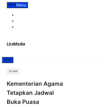
Langsung
Menu
ke
Tentang Lira Media
isi
Redaksi
Hubungi Kami
LiraMedia
Menu
ISLAMI
Kementerian Agama
Tetapkan Jadwal
Buka Puasa