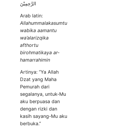
الرَّحِمِيْنَ
Arab latin:
Allahummalakasumtu
wabika aamantu
wa’alarizqika
afthortu
birohmatikaya ar-
hamarrahimin
Artinya: “Ya Allah
Dzat yang Maha
Pemurah dari
segalanya, untuk-Mu
aku berpuasa dan
dengan rizki dan
kasih sayang-Mu aku
berbuka.”