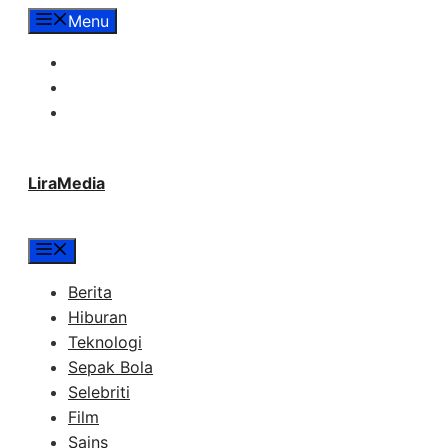
Langsung
Menu
ke
Tentang Lira Media
isi
Redaksi
Hubungi Kami
LiraMedia
Menu
Berita
Hiburan
Teknologi
Sepak Bola
Selebriti
Film
Sains