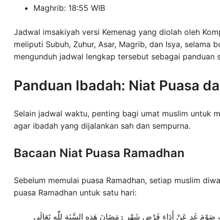
Maghrib: 18:55 WIB
Jadwal imsakiyah versi Kemenag yang diolah oleh Kom
meliputi Subuh, Zuhur, Asar, Magrib, dan Isya, selam
mengunduh jadwal lengkap tersebut sebagai panduan 
Panduan Ibadah: Niat Puasa d
Selain jadwal waktu, penting bagi umat muslim untuk
agar ibadah yang dijalankan sah dan sempurna.
Bacaan Niat Puasa Ramadhan
Sebelum memulai puasa Ramadhan, setiap muslim diwaj
puasa Ramadhan untuk satu hari:
ُ صَوْمَ غَدٍ عَنْ أَدَاءِ فَرْضِ شَهْرِ رَمَضَانَ هَذِهِ السَّنَةِ لِلّٰهِ تَعَالَى