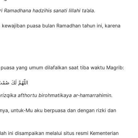
 Ramadhana hadzihis sanati lillahi ta’ala.
n kewajiban puasa bulan Ramadhan tahun ini, karena
 puasa yang umum dilafalkan saat tiba waktu Magrib:
اللّهُمَّ لَكَ صُمْت
izqika afthortu birohmatikaya ar-hamarrahimin.
anya, untuk-Mu aku berpuasa dan dengan rizki dan
h ini disampaikan melalui situs resmi Kementerian