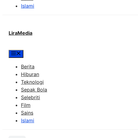
Islami
LiraMedia
Menu
Berita
Hiburan
Teknologi
Sepak Bola
Selebriti
Film
Sains
Islami