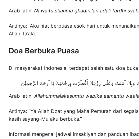
Arab latin:
Nawaitu shauma ghadin ‘an ada’i fardhi syahri
Artinya: “Aku niat berpuasa esok hari untuk menunaika
Allah Ta’ala.”
Doa Berbuka Puasa
Di masyarakat Indonesia, terdapat salah satu doa buka
ُ وَبِكَ آمَنْتُ وَعَلَى رِزْقِكَ أَفْطَرْت بِرَحْمَتِكَ يَا اَرْحَمَ الرَّحِمِيْنَ
Arab latin:
Allahummalakasumtu wabika aamantu wa’alar
Artinya: “Ya Allah Dzat yang Maha Pemurah dari segal
kasih sayang-Mu aku berbuka.”
Informasi mengenai jadwal imsakiyah dan panduan ibada