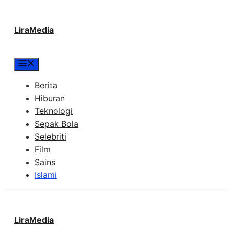
Langsung
LiraMedia
ke
isi
Menu
Berita
Hiburan
Teknologi
Sepak Bola
Selebriti
Film
Sains
Islami
LiraMedia