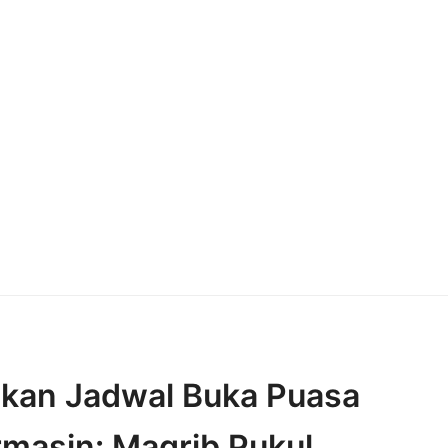
an Jadwal Buka Puasa
masin: Magrib Pukul