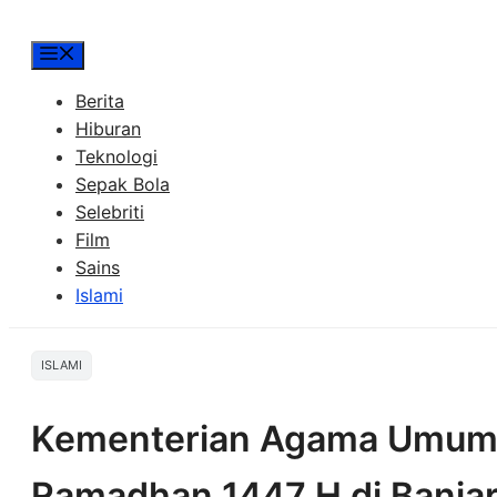
Menu
Berita
Hiburan
Teknologi
Sepak Bola
Selebriti
Film
Sains
Islami
ISLAMI
Kementerian Agama Umumk
Ramadhan 1447 H di Banjar