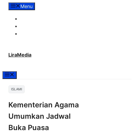
Langsung
Menu
ke
Tentang Lira Media
isi
Redaksi
Hubungi Kami
LiraMedia
Menu
ISLAMI
Kementerian Agama
Umumkan Jadwal
Buka Puasa