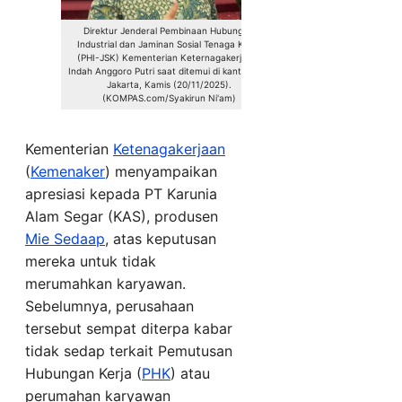
Direktur Jenderal Pembinaan Hubungan
Industrial dan Jaminan Sosial Tenaga Kerja
(PHI-JSK) Kementerian Keternagakerjaan,
Indah Anggoro Putri saat ditemui di kantornya,
Jakarta, Kamis (20/11/2025).
(KOMPAS.com/Syakirun Ni'am)
Kementerian
Ketenagakerjaan
(
Kemenaker
) menyampaikan
apresiasi kepada PT Karunia
Alam Segar (KAS), produsen
Mie Sedaap
, atas keputusan
mereka untuk tidak
merumahkan karyawan.
Sebelumnya, perusahaan
tersebut sempat diterpa kabar
tidak sedap terkait Pemutusan
Hubungan Kerja (
PHK
) atau
perumahan karyawan