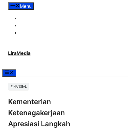
Langsung
Menu
ke
Tentang Lira Media
isi
Redaksi
Hubungi Kami
LiraMedia
Menu
FINANSIAL
Kementerian
Ketenagakerjaan
Apresiasi Langkah