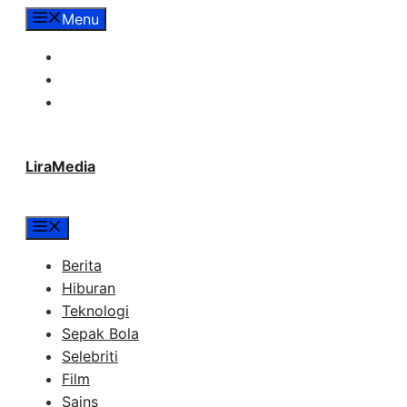
Langsung
Menu
ke
Tentang Lira Media
isi
Redaksi
Hubungi Kami
LiraMedia
Menu
Berita
Hiburan
Teknologi
Sepak Bola
Selebriti
Film
Sains