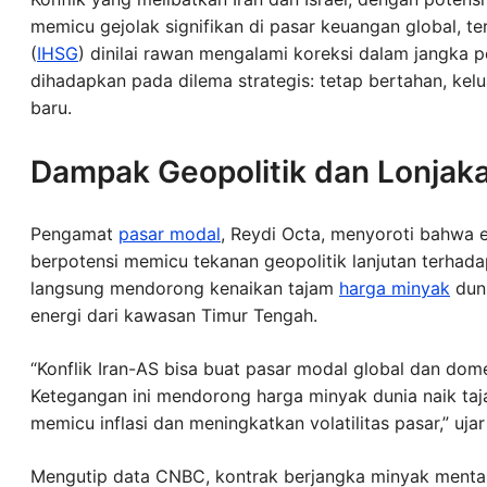
memicu gejolak signifikan di pasar keuangan global, 
(
IHSG
) dinilai rawan mengalami koreksi dalam jangka pen
dihadapkan pada dilema strategis: tetap bertahan, kelua
baru.
Dampak Geopolitik dan Lonjak
Pengamat
pasar modal
, Reydi Octa, menyoroti bahwa e
berpotensi memicu tekanan geopolitik lanjutan terhada
langsung mendorong kenaikan tajam
harga minyak
duni
energi dari kawasan Timur Tengah.
“Konflik Iran-AS bisa buat pasar modal global dan dome
Ketegangan ini mendorong harga minyak dunia naik ta
memicu inflasi dan meningkatkan volatilitas pasar,” uj
Mengutip data CNBC, kontrak berjangka minyak mentah 