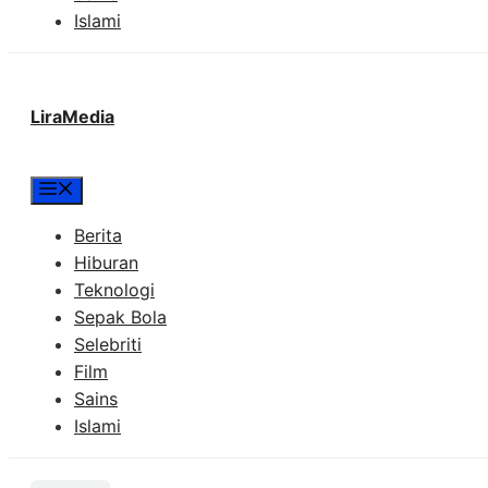
Islami
LiraMedia
Menu
Berita
Hiburan
Teknologi
Sepak Bola
Selebriti
Film
Sains
Islami