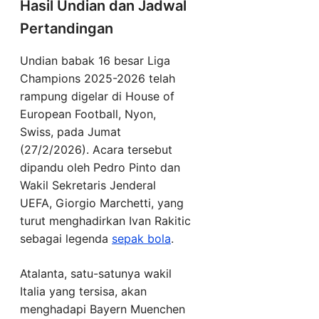
Hasil Undian dan Jadwal
Pertandingan
Undian babak 16 besar Liga
Champions 2025-2026 telah
rampung digelar di House of
European Football, Nyon,
Swiss, pada Jumat
(27/2/2026). Acara tersebut
dipandu oleh Pedro Pinto dan
Wakil Sekretaris Jenderal
UEFA, Giorgio Marchetti, yang
turut menghadirkan Ivan Rakitic
sebagai legenda
sepak bola
.
Atalanta, satu-satunya wakil
Italia yang tersisa, akan
menghadapi Bayern Muenchen