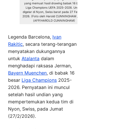
yang memuat hasil drawing babak 16 besar
Liga Champions UEFA 2025-2026. Undian
digelar di Nyon, Swiss barat pada 27 Februari
2026. (Foto oleh Harold CUNNINGHAM / AFP)
(AFP/HAROLD CUNNINGHAM)
Legenda Barcelona,
Ivan
Rakitic
, secara terang-terangan
menyatakan dukungannya
untuk
Atalanta
dalam
menghadapi raksasa Jerman,
Bayern Muenchen
, di babak 16
besar
Liga Champions
2025-
2026. Pernyataan ini muncul
setelah hasil undian yang
mempertemukan kedua tim di
Nyon, Swiss, pada Jumat
(27/2/2026).