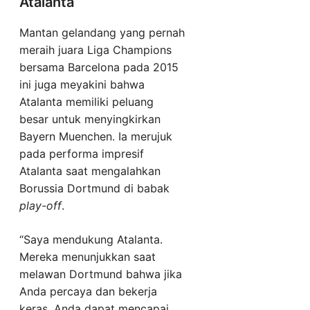
Atalanta
Mantan gelandang yang pernah
meraih juara Liga Champions
bersama Barcelona pada 2015
ini juga meyakini bahwa
Atalanta memiliki peluang
besar untuk menyingkirkan
Bayern Muenchen. Ia merujuk
pada performa impresif
Atalanta saat mengalahkan
Borussia Dortmund di babak
play-off
.
“Saya mendukung Atalanta.
Mereka menunjukkan saat
melawan Dortmund bahwa jika
Anda percaya dan bekerja
keras, Anda dapat mencapai