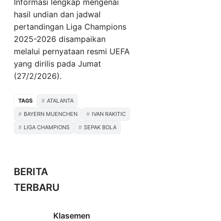
Informasi lengkap mengenai
hasil undian dan jadwal
pertandingan Liga Champions
2025-2026 disampaikan
melalui pernyataan resmi UEFA
yang dirilis pada Jumat
(27/2/2026).
TAGS
ATALANTA
BAYERN MUENCHEN
IVAN RAKITIC
LIGA CHAMPIONS
SEPAK BOLA
BERITA
TERBARU
Klasemen