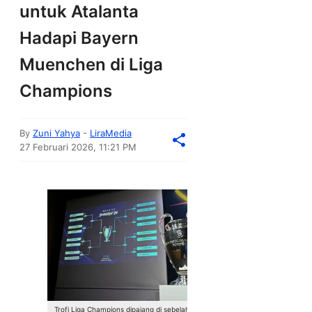
untuk Atalanta
Hadapi Bayern
Muenchen di Liga
Champions
By
Zuni Yahya
-
LiraMedia
27 Februari 2026, 11:21 PM
Trofi Liga Champions dipajang di sebelah layar