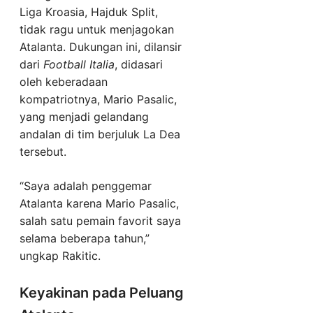
Liga Kroasia, Hajduk Split,
tidak ragu untuk menjagokan
Atalanta. Dukungan ini, dilansir
dari
Football Italia
, didasari
oleh keberadaan
kompatriotnya, Mario Pasalic,
yang menjadi gelandang
andalan di tim berjuluk La Dea
tersebut.
“Saya adalah penggemar
Atalanta karena Mario Pasalic,
salah satu pemain favorit saya
selama beberapa tahun,”
ungkap Rakitic.
Keyakinan pada Peluang