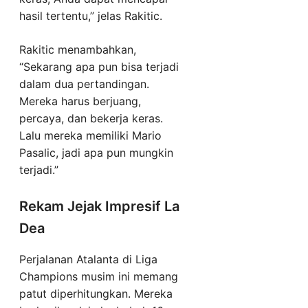
hasil tertentu,” jelas Rakitic.
Rakitic menambahkan,
“Sekarang apa pun bisa terjadi
dalam dua pertandingan.
Mereka harus berjuang,
percaya, dan bekerja keras.
Lalu mereka memiliki Mario
Pasalic, jadi apa pun mungkin
terjadi.”
Rekam Jejak Impresif La
Dea
Perjalanan Atalanta di Liga
Champions musim ini memang
patut diperhitungkan. Mereka