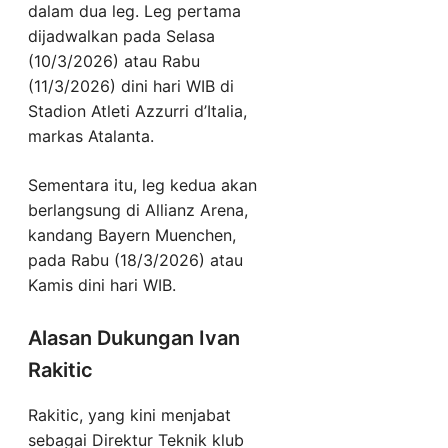
dalam dua leg. Leg pertama
dijadwalkan pada Selasa
(10/3/2026) atau Rabu
(11/3/2026) dini hari WIB di
Stadion Atleti Azzurri d’Italia,
markas Atalanta.
Sementara itu, leg kedua akan
berlangsung di Allianz Arena,
kandang Bayern Muenchen,
pada Rabu (18/3/2026) atau
Kamis dini hari WIB.
Alasan Dukungan Ivan
Rakitic
Rakitic, yang kini menjabat
sebagai Direktur Teknik klub