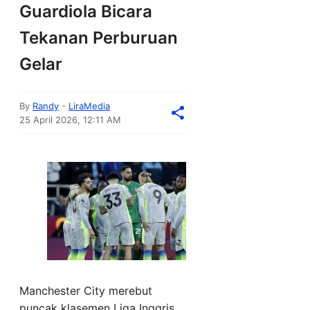
Guardiola Bicara
Tekanan Perburuan
Gelar
By
Randy
-
LiraMedia
25 April 2026, 12:11 AM
Manchester City merebut
puncak klasemen Liga Inggris