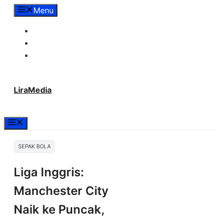
Langsung
Menu
ke
Tentang Lira Media
isi
Redaksi
Hubungi Kami
LiraMedia
Menu
SEPAK BOLA
Liga Inggris:
Manchester City
Naik ke Puncak,