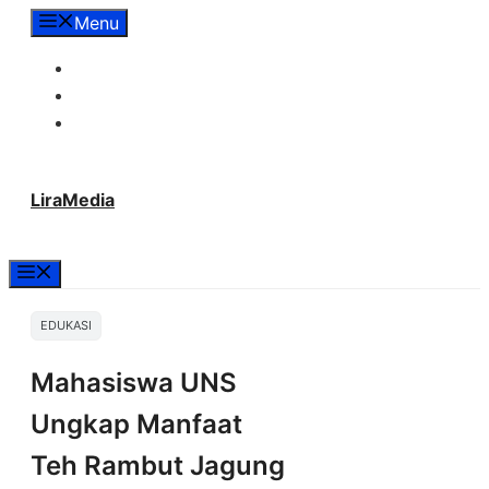
Langsung
Menu
ke
Tentang Lira Media
isi
Redaksi
Hubungi Kami
LiraMedia
Menu
EDUKASI
Mahasiswa UNS
Ungkap Manfaat
Teh Rambut Jagung