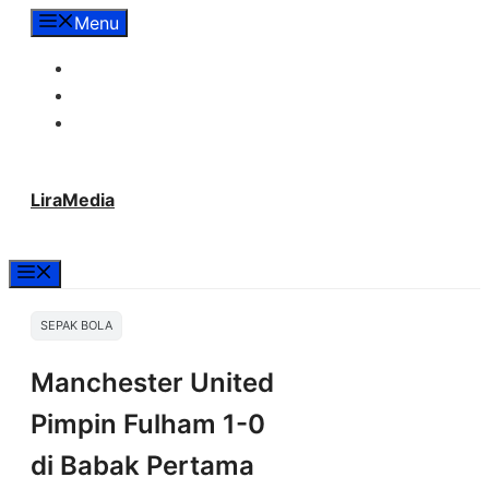
Langsung
Menu
ke
Tentang Lira Media
isi
Redaksi
Hubungi Kami
LiraMedia
Menu
SEPAK BOLA
Manchester United
Pimpin Fulham 1-0
di Babak Pertama