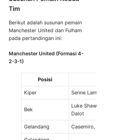
Tim
Berikut adalah susunan pemain
Manchester United dan Fulham
pada pertandingan ini:
Manchester United (Formasi 4-
2-3-1)
Posisi
Pem
Kiper
Senne Lammens
Luke Shaw, Lisandro Martine
Bek
Dalot
Gelandang
Casemiro, Kobbie Mainoo
Gelandang