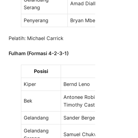
Amad Diallo, Bruno Fernand
Serang
Penyerang
Bryan Mbeumo
Pelatih: Michael Carrick
Fulham (Formasi 4-2-3-1)
Posisi
Pema
Kiper
Bernd Leno
Antonee Robinson, Jorge Cuenc
Bek
Timothy Castagne
Gelandang
Sander Berge, Alex Iwobi
Gelandang
Samuel Chukwueze, Emile Smith