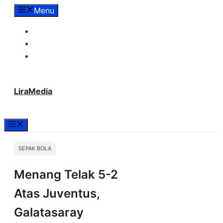
Langsung
Menu
ke
Tentang Lira Media
isi
Redaksi
Hubungi Kami
LiraMedia
Menu
SEPAK BOLA
Menang Telak 5-2
Atas Juventus,
Galatasaray