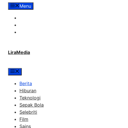
Langsung
Menu
ke
Tentang Lira Media
isi
Redaksi
Hubungi Kami
LiraMedia
Menu
Berita
Hiburan
Teknologi
Sepak Bola
Selebriti
Film
Sains