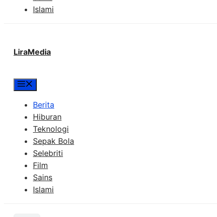
Islami
LiraMedia
Menu
Berita
Hiburan
Teknologi
Sepak Bola
Selebriti
Film
Sains
Islami