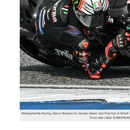
PebalapAprilia Racing, Marco Bezzecchi, beraksi dalam sesi Practice di Sirkui
(Foto oleh Lillian SUWANR