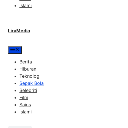
Islami
LiraMedia
Menu
Berita
Hiburan
Teknologi
Sepak Bola
Selebriti
Film
Sains
Islami