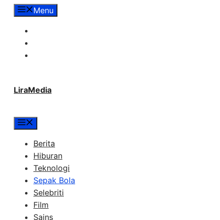
Langsung
Menu
ke
Tentang Lira Media
isi
Redaksi
Hubungi Kami
LiraMedia
Menu
Berita
Hiburan
Teknologi
Sepak Bola
Selebriti
Film
Sains