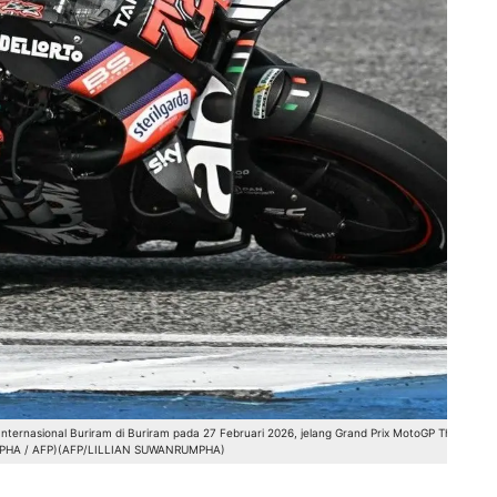
t Internasional Buriram di Buriram pada 27 Februari 2026, jelang Grand Prix MotoGP Thailand.
UMPHA / AFP)(AFP/LILLIAN SUWANRUMPHA)