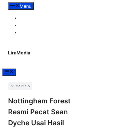
Langsung
Menu
ke
Tentang Lira Media
isi
Redaksi
Hubungi Kami
LiraMedia
Menu
SEPAK BOLA
Nottingham Forest
Resmi Pecat Sean
Dyche Usai Hasil