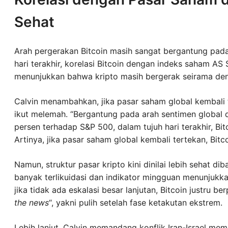
Sehat
Arah pergerakan Bitcoin masih sangat bergantung pada 
hari terakhir, korelasi Bitcoin dengan indeks saham AS 
menunjukkan bahwa kripto masih bergerak seirama deng
Calvin menambahkan, jika pasar saham global kembali te
ikut melemah. “Bergantung pada arah sentimen global da
persen terhadap S&P 500, dalam tujuh hari terakhir, Bi
Artinya, jika pasar saham global kembali tertekan, Bitc
Namun, struktur pasar kripto kini dinilai lebih sehat di
banyak terlikuidasi dan indikator mingguan menunjukkan 
jika tidak ada eskalasi besar lanjutan, Bitcoin justru be
the news
“, yakni pulih setelah fase ketakutan ekstrem.
Lebih lanjut, Calvin memandang konflik Iran-Israel m