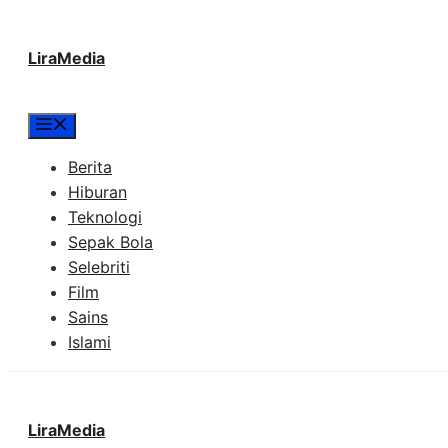
Langsung
LiraMedia
ke
isi
Menu
Berita
Hiburan
Teknologi
Sepak Bola
Selebriti
Film
Sains
Islami
LiraMedia