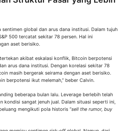
sentimen global dan arus dana institusi. Dalam tujuh
S&P 500 tercatat sekitar 78 persen. Hal ini
an aset berisiko.
rtekan akibat eskalasi konflik, Bitcoin berpotensi
n arus dana institusi. Dengan korelasi sekitar 78
tcoin masih bergerak seirama dengan aset berisiko.
oin berpotensi ikut melemah,” beber Calvin.
banding beberapa bulan lalu. Leverage berlebih telah
kondisi sangat jenuh jual. Dalam situasi seperti ini,
rpeluang mengikuti pola historis “
sell the rumor, buy
emang memicu sentimen
risk-off
global. Namun, dari