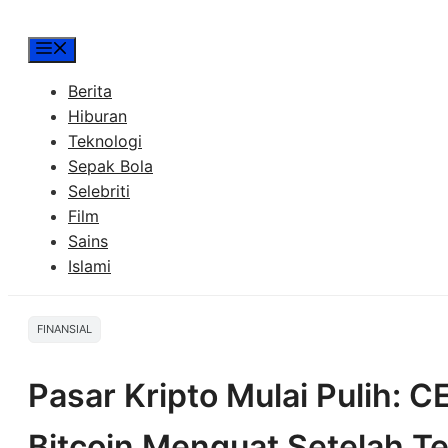
Menu
Berita
Hiburan
Teknologi
Sepak Bola
Selebriti
Film
Sains
Islami
FINANSIAL
Pasar Kripto Mulai Pulih: 
Bitcoin Menguat Setelah Te