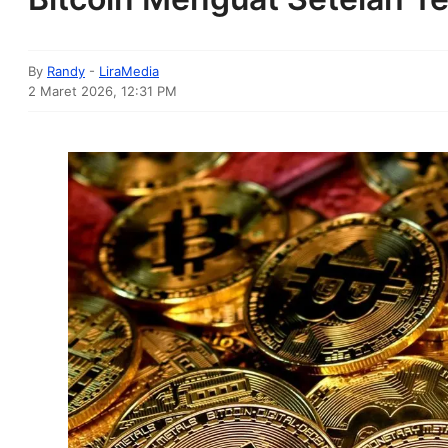
By
Randy
-
LiraMedia
2 Maret 2026, 12:31 PM