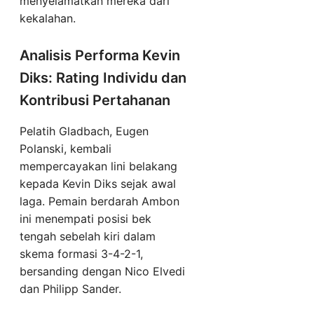
menyelamatkan mereka dari
kekalahan.
Analisis Performa Kevin
Diks: Rating Individu dan
Kontribusi Pertahanan
Pelatih Gladbach, Eugen
Polanski, kembali
mempercayakan lini belakang
kepada Kevin Diks sejak awal
laga. Pemain berdarah Ambon
ini menempati posisi bek
tengah sebelah kiri dalam
skema formasi 3-4-2-1,
bersanding dengan Nico Elvedi
dan Philipp Sander.