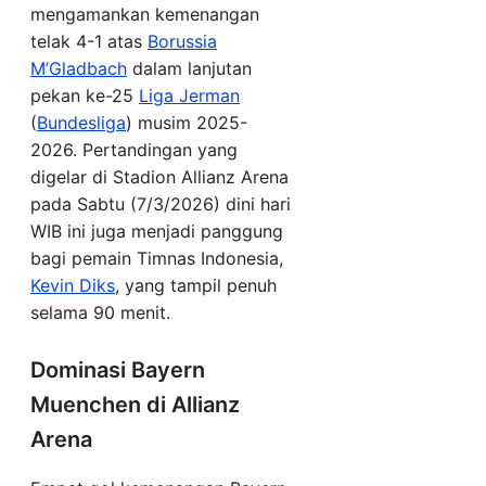
mengamankan kemenangan
telak 4-1 atas
Borussia
M’Gladbach
dalam lanjutan
pekan ke-25
Liga Jerman
(
Bundesliga
) musim 2025-
2026. Pertandingan yang
digelar di Stadion Allianz Arena
pada Sabtu (7/3/2026) dini hari
WIB ini juga menjadi panggung
bagi pemain Timnas Indonesia,
Kevin Diks
, yang tampil penuh
selama 90 menit.
Dominasi Bayern
Muenchen di Allianz
Arena