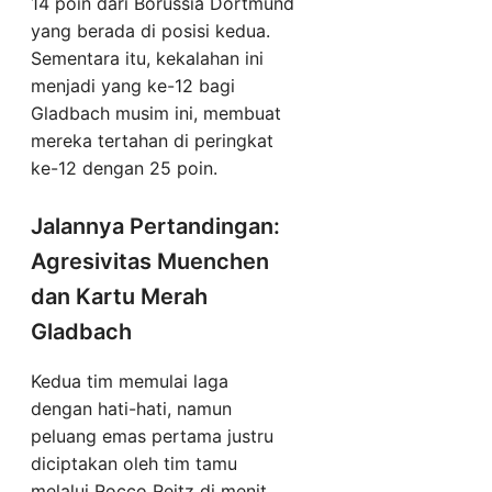
14 poin dari Borussia Dortmund
yang berada di posisi kedua.
Sementara itu, kekalahan ini
menjadi yang ke-12 bagi
Gladbach musim ini, membuat
mereka tertahan di peringkat
ke-12 dengan 25 poin.
Jalannya Pertandingan:
Agresivitas Muenchen
dan Kartu Merah
Gladbach
Kedua tim memulai laga
dengan hati-hati, namun
peluang emas pertama justru
diciptakan oleh tim tamu
melalui Rocco Reitz di menit