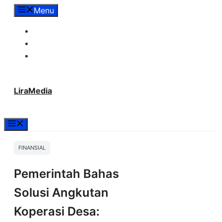
Langsung
Menu
ke
Tentang Lira Media
isi
Redaksi
Hubungi Kami
LiraMedia
Menu
FINANSIAL
Pemerintah Bahas
Solusi Angkutan
Koperasi Desa: