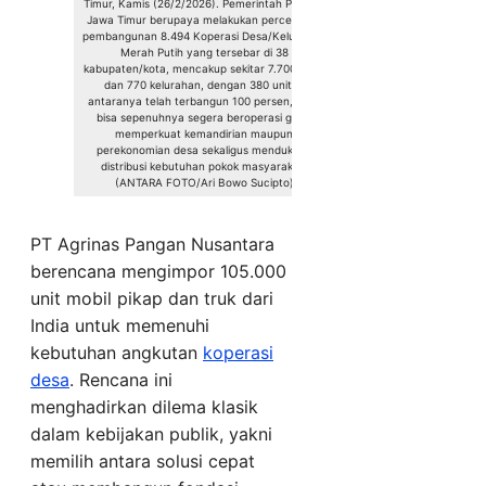
Timur, Kamis (26/2/2026). Pemerintah Provinsi
Jawa Timur berupaya melakukan percepatan
pembangunan 8.494 Koperasi Desa/Kelurahan
Merah Putih yang tersebar di 38
kabupaten/kota, mencakup sekitar 7.700 desa
dan 770 kelurahan, dengan 380 unit di
antaranya telah terbangun 100 persen, agar
bisa sepenuhnya segera beroperasi guna
memperkuat kemandirian maupun
perekonomian desa sekaligus mendukung
distribusi kebutuhan pokok masyarakat.
(ANTARA FOTO/Ari Bowo Sucipto)
PT Agrinas Pangan Nusantara
berencana mengimpor 105.000
unit mobil pikap dan truk dari
India untuk memenuhi
kebutuhan angkutan
koperasi
desa
. Rencana ini
menghadirkan dilema klasik
dalam kebijakan publik, yakni
memilih antara solusi cepat