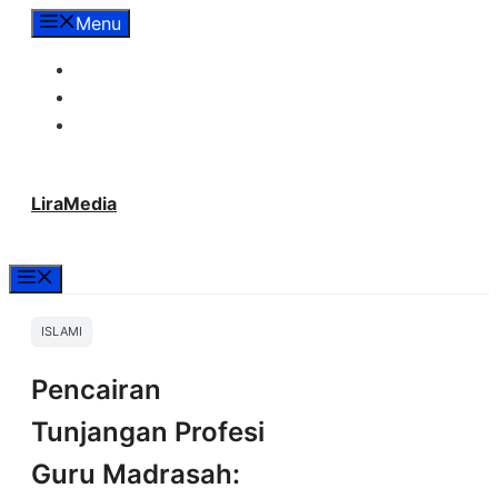
Langsung
Menu
ke
Tentang Lira Media
isi
Redaksi
Hubungi Kami
LiraMedia
Menu
ISLAMI
Pencairan
Tunjangan Profesi
Guru Madrasah: