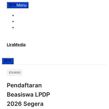
Langsung
Menu
ke
Tentang Lira Media
isi
Redaksi
Hubungi Kami
LiraMedia
Menu
EDUKASI
Pendaftaran
Beasiswa LPDP
2026 Segera