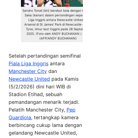
Sandro Tonali (kiri) berebut bola dengan Bukayo
Saka (kanan) dalam pertandingan sepak bola
Liga Inggris antara Newcastle United vs
Arsenal di St James' Park di Newcastle-upon-
Tyne, timur laut Inggris pada 28 September
2025. (Foto oleh ANDY BUCHANAN / AFP)
(AFP/ANDY BUCHANAN)
Setelah pertandingan semifinal
Piala Liga Inggris
antara
Manchester City
dan
Newcastle United
pada Kamis
(5/2/2026) dini hari WIB di
Stadion Etihad, sebuah
pemandangan menarik terjadi.
Pelatih Manchester City,
Pep
Guardiola
, tertangkap kamera
berbincang cukup lama dengan
gelandang Newcastle United,