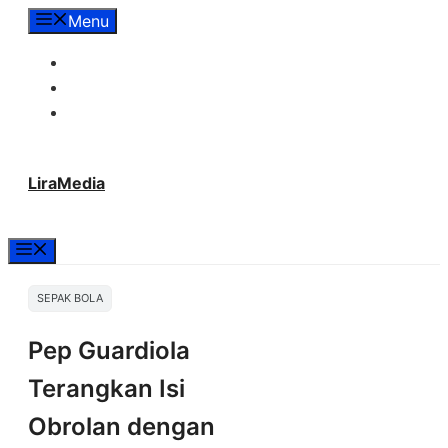
Langsung
Menu
ke
Tentang Lira Media
isi
Redaksi
Hubungi Kami
LiraMedia
Menu
SEPAK BOLA
Pep Guardiola
Terangkan Isi
Obrolan dengan