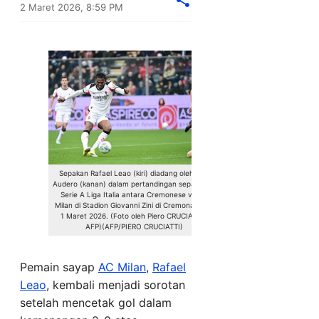
2 Maret 2026, 8:59 PM
Sepakan Rafael Leao (kiri) diadang oleh Emil
Audero (kanan) dalam pertandingan sepak bola
Serie A Liga Italia antara Cremonese vs AC
Milan di Stadion Giovanni Zini di Cremona pada
1 Maret 2026. (Foto oleh Piero CRUCIATTI /
AFP)(AFP/PIERO CRUCIATTI)
Pemain sayap
AC Milan
,
Rafael
Leao
, kembali menjadi sorotan
setelah mencetak gol dalam