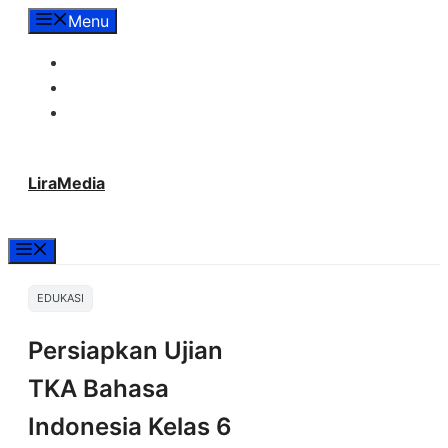
Langsung
Menu
ke
Tentang Lira Media
isi
Redaksi
Hubungi Kami
LiraMedia
Menu
EDUKASI
Persiapkan Ujian
TKA Bahasa
Indonesia Kelas 6