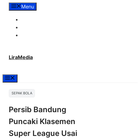
Langsung
Menu
ke
Tentang Lira Media
isi
Redaksi
Hubungi Kami
LiraMedia
Menu
SEPAK BOLA
Persib Bandung
Puncaki Klasemen
Super League Usai