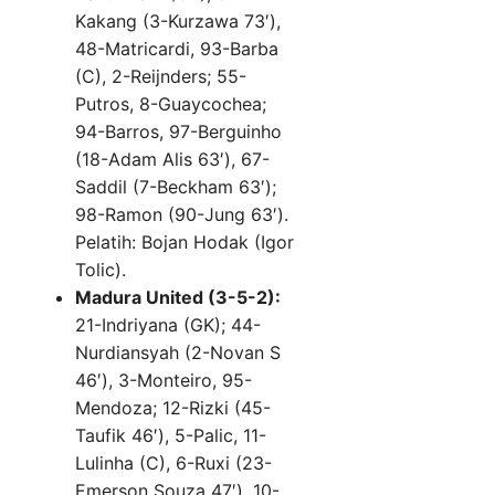
Kakang (3-Kurzawa 73′),
48-Matricardi, 93-Barba
(C), 2-Reijnders; 55-
Putros, 8-Guaycochea;
94-Barros, 97-Berguinho
(18-Adam Alis 63′), 67-
Saddil (7-Beckham 63′);
98-Ramon (90-Jung 63′).
Pelatih: Bojan Hodak (Igor
Tolic).
Madura United (3-5-2):
21-Indriyana (GK); 44-
Nurdiansyah (2-Novan S
46′), 3-Monteiro, 95-
Mendoza; 12-Rizki (45-
Taufik 46′), 5-Palic, 11-
Lulinha (C), 6-Ruxi (23-
Emerson Souza 47′), 10-