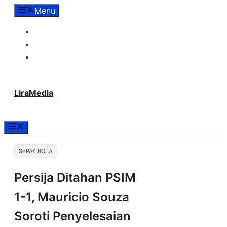
Langsung
Menu
ke
Tentang Lira Media
isi
Redaksi
Hubungi Kami
LiraMedia
Menu
SEPAK BOLA
Persija Ditahan PSIM
1-1, Mauricio Souza
Soroti Penyelesaian