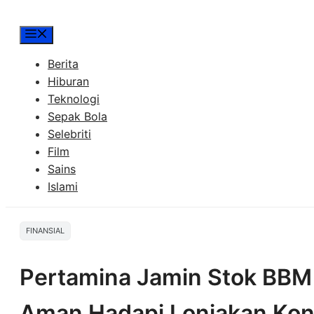
Menu
Berita
Hiburan
Teknologi
Sepak Bola
Selebriti
Film
Sains
Islami
FINANSIAL
Pertamina Jamin Stok BBM da
Aman Hadapi Lonjakan Kon