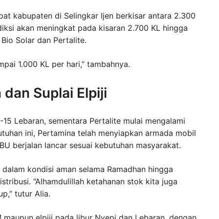
t kabupaten di Selingkar Ijen berkisar antara 2.300
diksi akan meningkat pada kisaran 2.700 KL hingga
io Solar dan Pertalite.
pai 1.000 KL per hari,” tambahnya.
dan Suplai Elpiji
-15 Lebaran, sementara Pertalite mulai mengalami
utuhan ini, Pertamina telah menyiapkan armada mobil
PBU berjalan lancar sesuai kebutuhan masyarakat.
tikan dalam kondisi aman selama Ramadhan hingga
tribusi. “Alhamdulillah ketahanan stok kita juga
p,” tutur Alia.
maupun elpiji pada libur Nyepi dan Lebaran, dengan