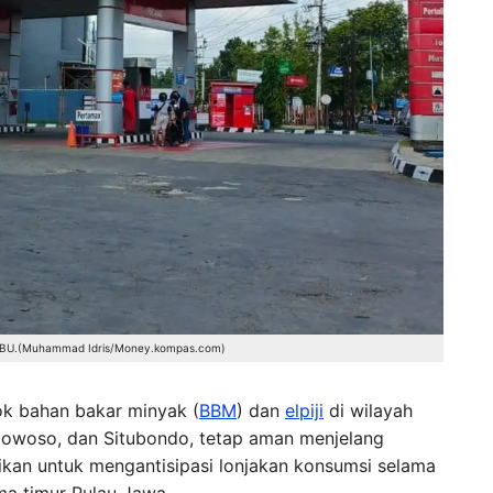
 SPBU.(Muhammad Idris/Money.kompas.com)
ok bahan bakar minyak (
BBM
) dan
elpiji
di wilayah
dowoso, dan Situbondo, tetap aman menjelang
ikan untuk mengantisipasi lonjakan konsumsi selama
ama timur Pulau Jawa.