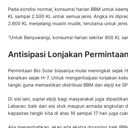
Pada kondisi normal, konsumsi harian BBM untuk keempa
KL sampai 2.500 KL untuk semua jenis. Angka ini dipre
2.800 KL menjelang musim mudik, terutama untuk jenis B
“Untuk Banyuwangi, konsumsi harian sekitar 800 KL sam
Antisipasi Lonjakan Permintaan 
Permintaan Bio Solar biasanya mulai meningkat sejak H
kenaikan sejak H-7. Untuk mengantisipasi lonjakan keb
tangki guna memastikan distribusi BBM dan elpiji ke S
Di sisi lain, suplai elpiji bagi masyarakat juga dipas
Lebaran, baik dari sisi stok maupun armada angkutan dis
kapasitas tangki kita di atas 16 sampai 17 hari juga cuku
Alia menambahkan, akan ada ekstra dropping baik BBM 