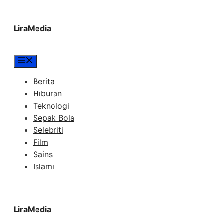
Langsung
LiraMedia
ke
isi
Menu
Berita
Hiburan
Teknologi
Sepak Bola
Selebriti
Film
Sains
Islami
LiraMedia