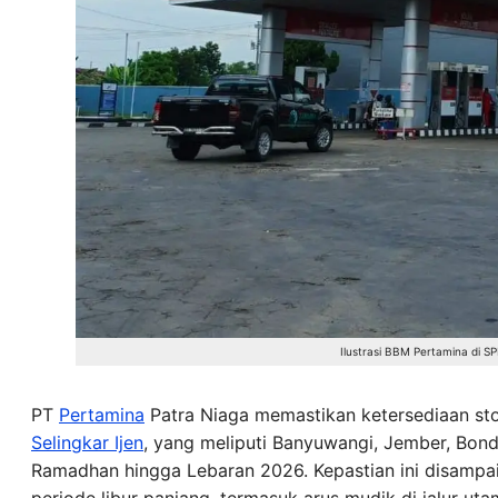
Ilustrasi BBM Pertamina di
PT
Pertamina
Patra Niaga memastikan ketersediaan st
Selingkar Ijen
, yang meliputi Banyuwangi, Jember, Bon
Ramadhan hingga Lebaran 2026. Kepastian ini disampa
periode libur panjang, termasuk arus mudik di jalur ut