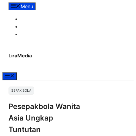
Langsung
Menu
ke
Tentang Lira Media
isi
Redaksi
Hubungi Kami
LiraMedia
Menu
SEPAK BOLA
Pesepakbola Wanita
Asia Ungkap
Tuntutan