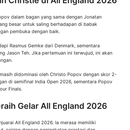
 Christie di All England 2026
Popov dalam bagan yang sama dengan Jonatan
uang besar untuk saling berhadapan di babak
ingan pembuka dengan baik.
dapi Rasmus Gemke dari Denmark, sementara
g Jason Teh. Jika pertemuan ini terwujud, ini akan
angan.
asih didominasi oleh Christo Popov dengan skor 2-
an di semifinal India Open 2026, sementara Popov
ur Finals.
raih Gelar All England 2026
uarai All England 2026. Ia merasa memiliki
ut, seiring dengan peningkatan prestasi dan