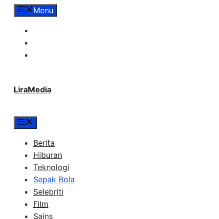
Langsung
Menu
ke
Tentang Lira Media
isi
Redaksi
Hubungi Kami
LiraMedia
Menu
Berita
Hiburan
Teknologi
Sepak Bola
Selebriti
Film
Sains