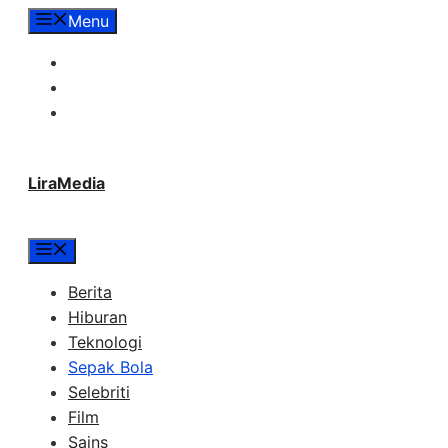
Langsung
Menu
ke
Tentang Lira Media
isi
Redaksi
Hubungi Kami
LiraMedia
Menu
Berita
Hiburan
Teknologi
Sepak Bola
Selebriti
Film
Sains