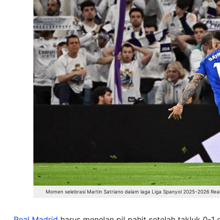
Momen selebrasi Martin Satriano dalam laga Liga Spanyol 2025-2026 Rea
Real Madrid
harus menelan pil pahit setelah takluk 0-1