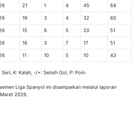
26
21
1
4
45
64
26
19
3
4
32
60
26
15
6
5
20
51
26
16
3
7
17
51
26
11
10
5
10
43
ri, K: Kalah, -/+: Selisih Gol, P: Poin.
semen Liga Spanyol ini disampaikan melalui laporan
 Maret 2026.