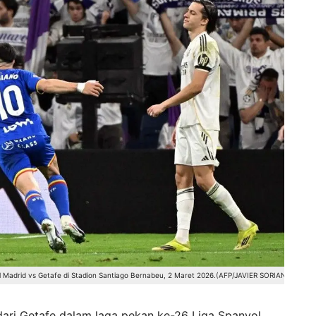
l Madrid vs Getafe di Stadion Santiago Bernabeu, 2 Maret 2026.(AFP/JAVIER SORIANO)
 dari Getafe dalam laga pekan ke-26 Liga Spanyol