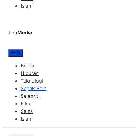
Islami
LiraMedia
Menu
Berita
Hiburan
Teknologi
Sepak Bola
Selebriti
Film
Sains
Islami