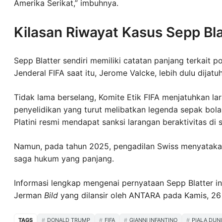
Amerika Serikat,” imbuhnya.
Kilasan Riwayat Kasus Sepp Bla
Sepp Blatter sendiri memiliki catatan panjang terkait p
Jenderal FIFA saat itu, Jerome Valcke, lebih dulu dijatuh
Tidak lama berselang, Komite Etik FIFA menjatuhkan la
penyelidikan yang turut melibatkan legenda sepak bola
Platini resmi mendapat sanksi larangan beraktivitas di
Namun, pada tahun 2025, pengadilan Swiss menyatakan
saga hukum yang panjang.
Informasi lengkap mengenai pernyataan Sepp Blatter 
Jerman
Bild
yang dilansir oleh ANTARA pada Kamis, 26 
TAGS
DONALD TRUMP
FIFA
GIANNI INFANTINO
PIALA DUN