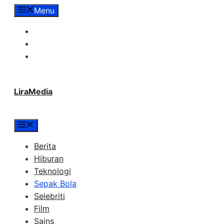
Langsung
Menu
ke
Tentang Lira Media
isi
Redaksi
Hubungi Kami
LiraMedia
Menu
Berita
Hiburan
Teknologi
Sepak Bola
Selebriti
Film
Sains