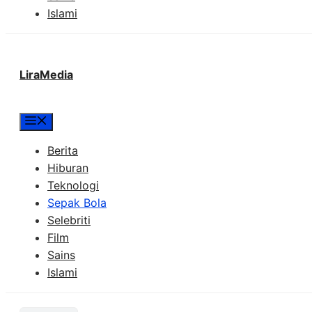
Islami
LiraMedia
Menu
Berita
Hiburan
Teknologi
Sepak Bola
Selebriti
Film
Sains
Islami