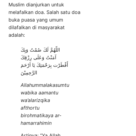
Muslim dianjurkan untuk
melafalkan doa. Salah satu doa
buka puasa yang umum
dilafalkan di masyarakat
adalah:
اللّهُمَّ لَكَ صُمْتُ وَبِكَ
آمَنْتُ وَعَلَى رِزْقِكَ
أَفْطَرْت بِرَحْمَتِكَ يَا اَرْحَمَ
الرَّحِمِيْنَ
Allahummalakasumtu
wabika aamantu
wa’alarizqika
afthortu
birohmatikaya ar-
hamarrahimin
Artinya: “Ya Allah