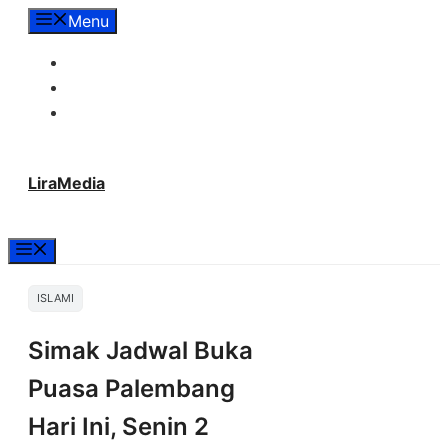
Langsung
Menu
ke
Tentang Lira Media
isi
Redaksi
Hubungi Kami
LiraMedia
Menu
ISLAMI
Simak Jadwal Buka
Puasa Palembang
Hari Ini, Senin 2