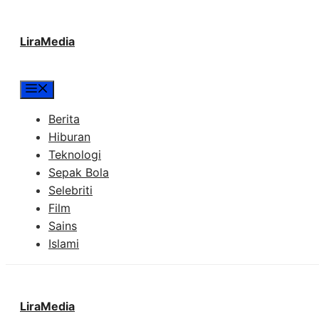
Langsung
LiraMedia
ke
isi
Menu
Berita
Hiburan
Teknologi
Sepak Bola
Selebriti
Film
Sains
Islami
LiraMedia