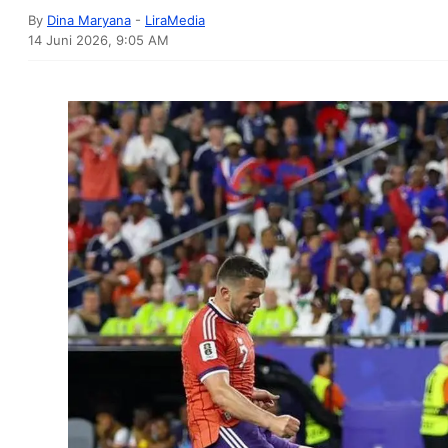
By
Dina Maryana
-
LiraMedia
14 Juni 2026, 9:05 AM