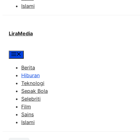
Islami
LiraMedia
Menu
Berita
Hiburan
Teknologi
Sepak Bola
Selebriti
Film
Sains
Islami