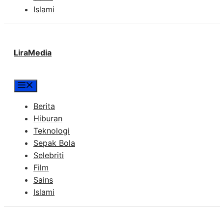
Islami
LiraMedia
Menu
Berita
Hiburan
Teknologi
Sepak Bola
Selebriti
Film
Sains
Islami