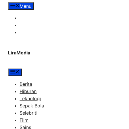
Langsung
Menu
ke
Tentang Lira Media
isi
Redaksi
Hubungi Kami
LiraMedia
Menu
Berita
Hiburan
Teknologi
Sepak Bola
Selebriti
Film
Sains