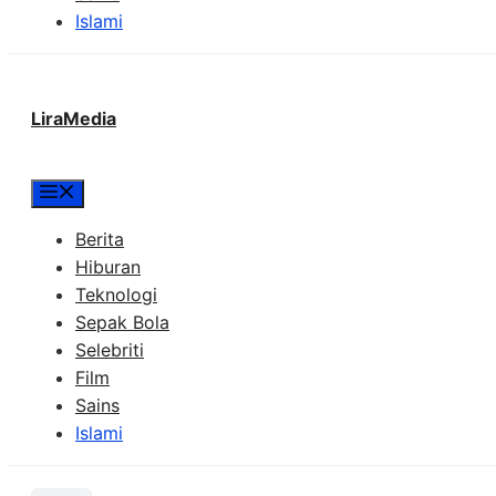
Islami
LiraMedia
Menu
Berita
Hiburan
Teknologi
Sepak Bola
Selebriti
Film
Sains
Islami