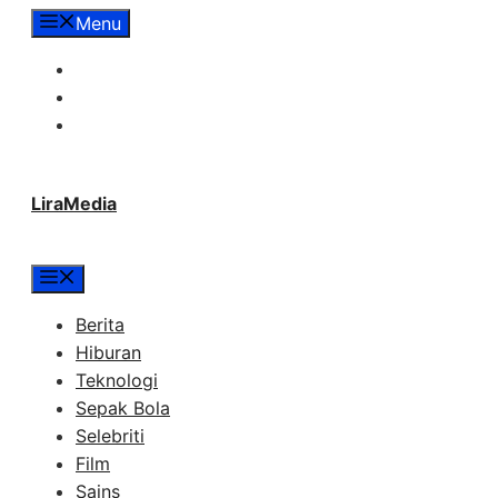
Langsung
Menu
ke
Tentang Lira Media
isi
Redaksi
Hubungi Kami
LiraMedia
Menu
Berita
Hiburan
Teknologi
Sepak Bola
Selebriti
Film
Sains