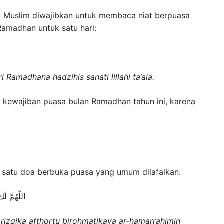
 Muslim diwajibkan untuk membaca niat berpuasa
Ramadhan untuk satu hari:
 Ramadhana hadzihis sanati lillahi ta’ala.
n kewajiban puasa bulan Ramadhan tahun ini, karena
h satu doa berbuka puasa yang umum dilafalkan:
اللّهُمَّ لَ
rizqika afthortu birohmatikaya ar-hamarrahimin