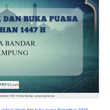
amadhan 1447 H Kota Bandar Lampung(Canva)
k
jadwal imsak
dan
buka puasa
Ramadhan 2026