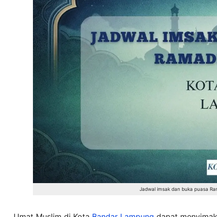
Jadwal imsak dan buka puasa R
Umat Muslim di Kota
Bandar Lampung
dapat menyima