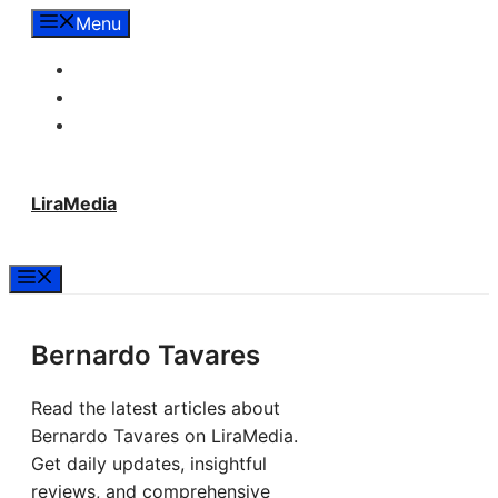
Langsung
Menu
ke
Tentang Lira Media
isi
Redaksi
Hubungi Kami
LiraMedia
Menu
Bernardo Tavares
Read the latest articles about
Bernardo Tavares on LiraMedia.
Get daily updates, insightful
reviews, and comprehensive