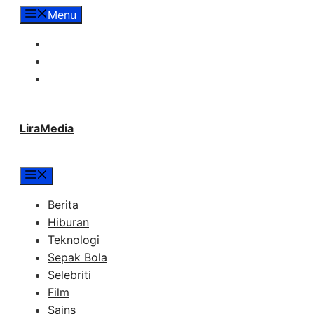
Langsung
Menu
ke
Tentang Lira Media
isi
Redaksi
Hubungi Kami
LiraMedia
Menu
Berita
Hiburan
Teknologi
Sepak Bola
Selebriti
Film
Sains