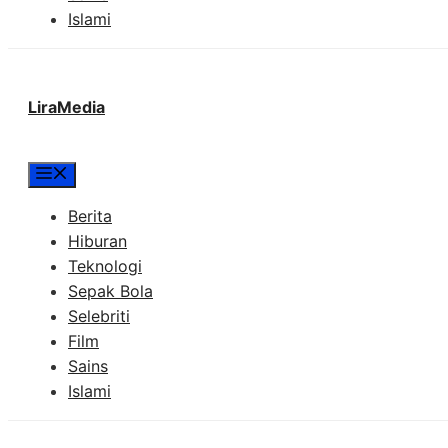
Islami
LiraMedia
Menu
Berita
Hiburan
Teknologi
Sepak Bola
Selebriti
Film
Sains
Islami