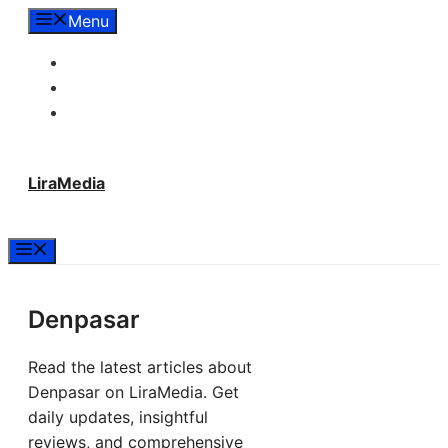
Langsung
Menu
ke
Tentang Lira Media
isi
Redaksi
Hubungi Kami
LiraMedia
Menu
Denpasar
Read the latest articles about
Denpasar on LiraMedia. Get
daily updates, insightful
reviews, and comprehensive