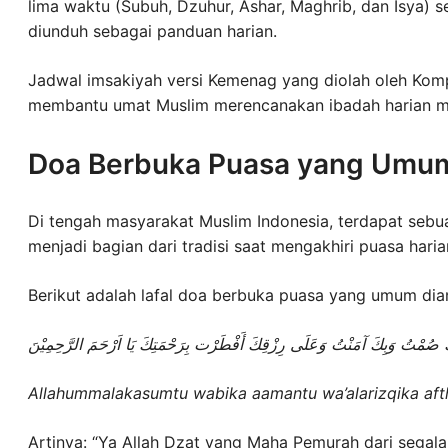
lima waktu (Subuh, Dzuhur, Ashar, Maghrib, dan Isya) 
diunduh sebagai panduan harian.
Jadwal imsakiyah versi Kemenag yang diolah oleh Komp
membantu umat Muslim merencanakan ibadah harian m
Doa Berbuka Puasa yang Umum 
Di tengah masyarakat Muslim Indonesia, terdapat sebua
menjadi bagian dari tradisi saat mengakhiri puasa haria
Berikut adalah lafal doa berbuka puasa yang umum dia
كَ صُمْتُ وَبِكَ آمَنْتُ وَعَلَى رِزْقِكَ أَفْطَرْت بِرَحْمَتِكَ يَا اَرْحَمَ الرَّحِمِيْنَ
Allahummalakasumtu wabika aamantu wa’alarizqika aft
Artinya: “Ya Allah Dzat yang Maha Pemurah dari segal