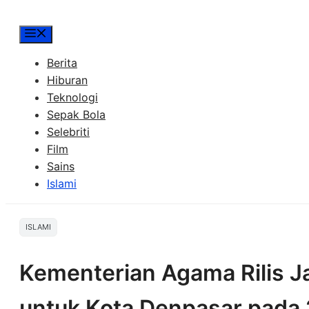
Menu
Berita
Hiburan
Teknologi
Sepak Bola
Selebriti
Film
Sains
Islami
ISLAMI
Kementerian Agama Rilis 
untuk Kota Denpasar pada 