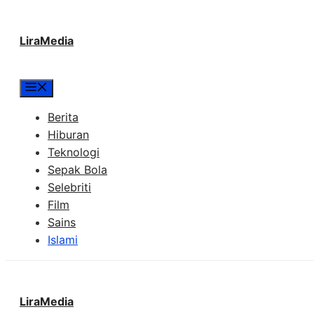
Langsung
LiraMedia
ke
isi
Menu
Berita
Hiburan
Teknologi
Sepak Bola
Selebriti
Film
Sains
Islami
LiraMedia