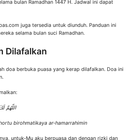
selama bulan Ramadhan 1447 H. Jadwal ini dapat
as.com juga tersedia untuk diunduh. Panduan ini
ereka selama bulan suci Ramadhan.
Dilafalkan
h doa berbuka puasa yang kerap dilafalkan. Doa ini
n.
malkan:
اللّهُمَّ لَ
hortu birohmatikaya ar-hamarrahimin
anya, untuk-Mu aku berpuasa dan dengan rizki dan