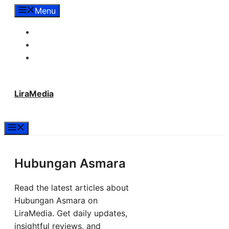
Langsung
Menu
ke
Tentang Lira Media
isi
Redaksi
Hubungi Kami
LiraMedia
Menu
Hubungan Asmara
Read the latest articles about
Hubungan Asmara on
LiraMedia. Get daily updates,
insightful reviews, and